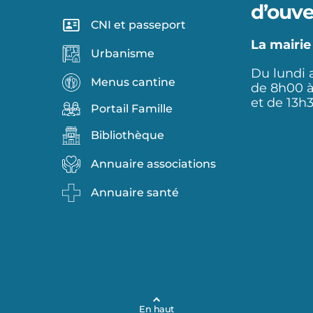
d’ouve
CNI et passeport
La mairie
Urbanisme
Du lundi 
Menus cantine
de 8h00 
et de 13h
Portail Famille
Bibliothèque
Annuaire associations
Annuaire santé
En haut