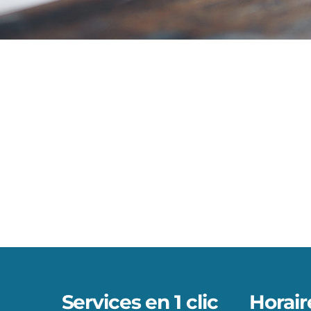
e
Services en 1 clic
Horair