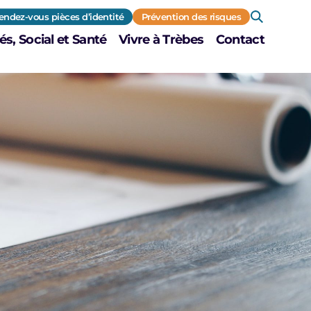
endez-vous pièces d’identité
Prévention des risques
és, Social et Santé
Vivre à Trèbes
Contact