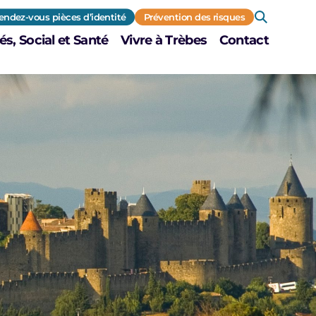
endez-vous pièces d’identité
Prévention des risques
és, Social et Santé
Vivre à Trèbes
Contact