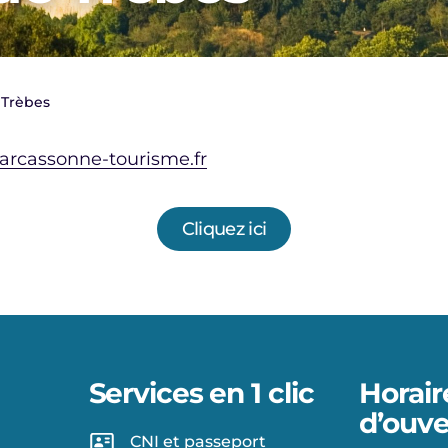
 Trèbes
arcassonne-tourisme.fr
Cliquez ici
Services en 1 clic
Horair
d’ouve
CNI et passeport