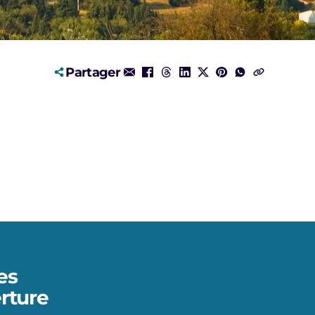
Partager
es
rture