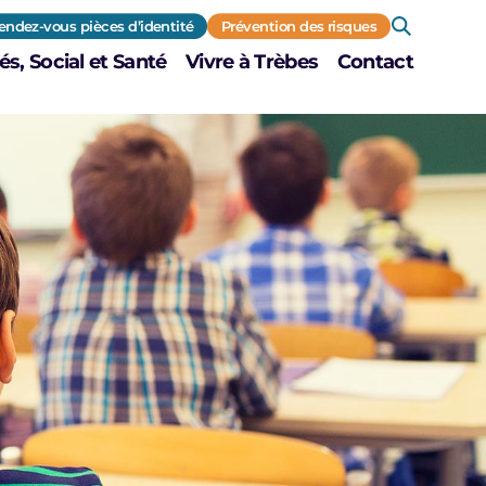
endez-vous pièces d’identité
Prévention des risques
és, Social et Santé
Vivre à Trèbes
Contact