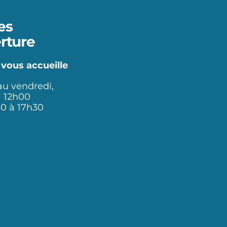
es
rture
 vous accueille
au vendredi,
à 12h00
30 à 17h30