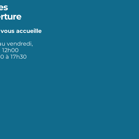
es
rture
 vous accueille
au vendredi,
à 12h00
30 à 17h30