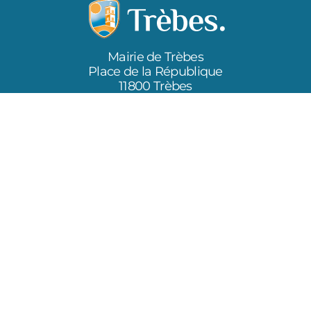
Mairie de Trèbes
Place de la République
11800 Trèbes
Itinéraire
04 68 78 60 89
Tel.
Copyright © 2026 Ville de Trèbes
Un site web développé par Place du Village
Gestion des cookies
Mentions Légales
Politique de confidentialité
Plan du site