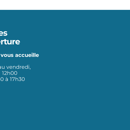
es
rture
 vous accueille
au vendredi,
à 12h00
30 à 17h30