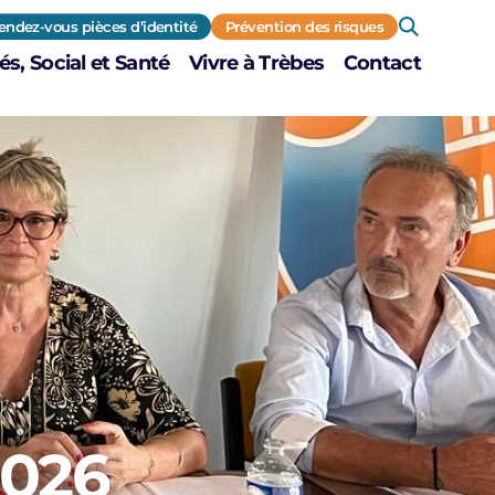
endez-vous pièces d’identité
Prévention des risques
és, Social et Santé
Vivre à Trèbes
Contact
2026