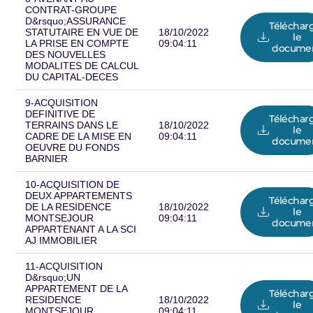
CONTRAT-GROUPE
D&rsquo;ASSURANCE
Téléchar
STATUTAIRE EN VUE DE
18/10/2022
le
LA PRISE EN COMPTE
09:04:11
docume
DES NOUVELLES
MODALITES DE CALCUL
DU CAPITAL-DECES
9-ACQUISITION
DEFINITIVE DE
Téléchar
TERRAINS DANS LE
18/10/2022
le
CADRE DE LA MISE EN
09:04:11
docume
OEUVRE DU FONDS
BARNIER
10-ACQUISITION DE
DEUX APPARTEMENTS
Téléchar
DE LA RESIDENCE
18/10/2022
le
MONTSEJOUR
09:04:11
docume
APPARTENANT A LA SCI
AJ IMMOBILIER
11-ACQUISITION
D&rsquo;UN
APPARTEMENT DE LA
Téléchar
RESIDENCE
18/10/2022
le
MONTSEJOUR
09:04:11