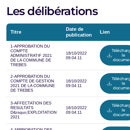
Les délibérations
Date de
Titre
Lien
publication
1-APPROBATION DU
Téléchar
COMPTE
18/10/2022
le
ADMINISTRATIF 2021
09:04:11
docume
DE LA COMMUNE DE
TREBES
2-APPROBATION DU
Téléchar
COMPTE DE GESTION
18/10/2022
le
2021 DE LA COMMUNE
09:04:11
docume
DE TREBES
3-AFFECTATION DES
Téléchar
RESULTATS
18/10/2022
le
D&rsquo;EXPLOITATION
09:04:11
docume
2021
4-APPROBATION DES