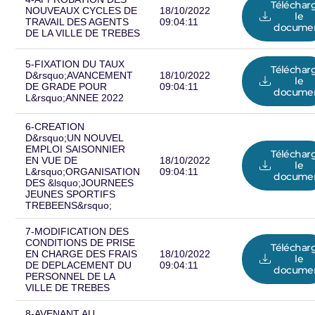
Téléchar
NOUVEAUX CYCLES DE
18/10/2022
le
TRAVAIL DES AGENTS
09:04:11
docume
DE LA VILLE DE TREBES
5-FIXATION DU TAUX
Téléchar
D&rsquo;AVANCEMENT
18/10/2022
le
DE GRADE POUR
09:04:11
docume
L&rsquo;ANNEE 2022
6-CREATION
D&rsquo;UN NOUVEL
EMPLOI SAISONNIER
Téléchar
EN VUE DE
18/10/2022
le
L&rsquo;ORGANISATION
09:04:11
docume
DES &lsquo;JOURNEES
JEUNES SPORTIFS
TREBEENS&rsquo;
7-MODIFICATION DES
CONDITIONS DE PRISE
Téléchar
EN CHARGE DES FRAIS
18/10/2022
le
DE DEPLACEMENT DU
09:04:11
docume
PERSONNEL DE LA
VILLE DE TREBES
8-AVENANT AU