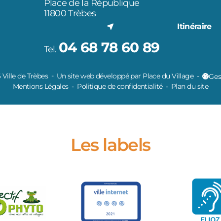
Place de la République
11800 Trèbes
Itinéraire
04 68 78 60 89
Tel.
Ville de Trèbes
Un site web développé par Place du Village
Ges
Mentions Légales
Politique de confidentialité
Plan du site
Les labels