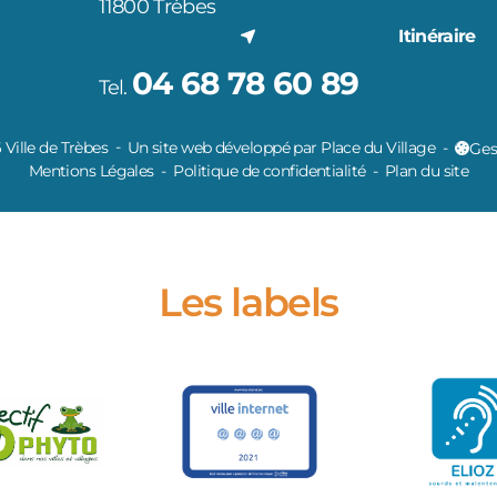
11800 Trèbes
Itinéraire
04 68 78 60 89
Tel.
Ville de Trèbes
Un site web développé par Place du Village
Ges
Mentions Légales
Politique de confidentialité
Plan du site
Les labels