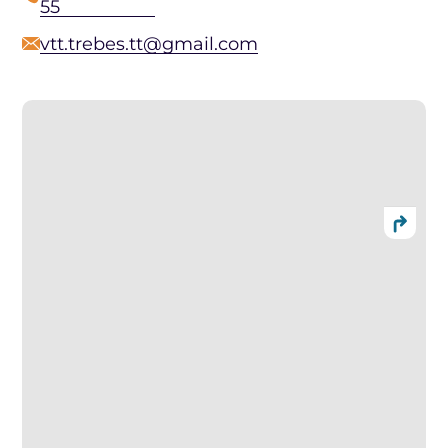
55
vtt.trebes.tt@gmail.com