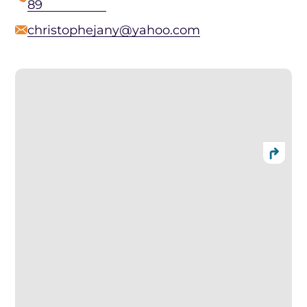
89
christophejany@yahoo.com