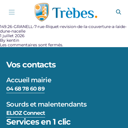
Aller au contenu
149.26-GRANELL-7-rue-Riquet-revision-de-la-couverture-a-laide-
dune-nacelle
1 juillet 2026
By
kentin
Les commentaires sont fermés.
Vos contacts
Accueil mairie
04 68 78 60 89
Sourds et malentendants
ELIOZ Connect
Services en 1 clic