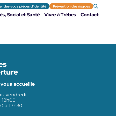
endez-vous pièces d’identité
Prévention des risques
és, Social et Santé
Vivre à Trèbes
Contact
es
rture
 vous accueille
au vendredi,
à 12h00
30 à 17h30