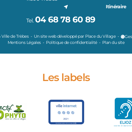
Itinéraire
04 68 78 60 89
Tel.
Ville de Trèbes
Un site web développé par Place du Village
Ges
Mentions Légales
Politique de confidentialité
Plan du site
Les labels