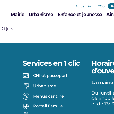
Actualités
COS
R
Mairie
Urbanisme
Enfance et jeunesse
Ain
-21-juin
Services en 1 clic
Horair
d’ouve
CNI et passeport
La mairie
Urbanisme
Du lundi 
Menus cantine
de 8h00 
et de 13h
Portail Famille