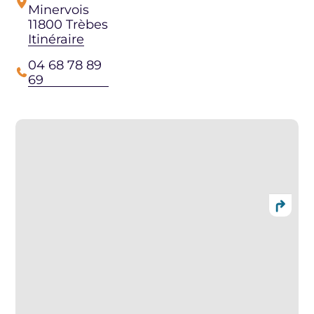
Minervois
11800 Trèbes
Itinéraire
04 68 78 89
69